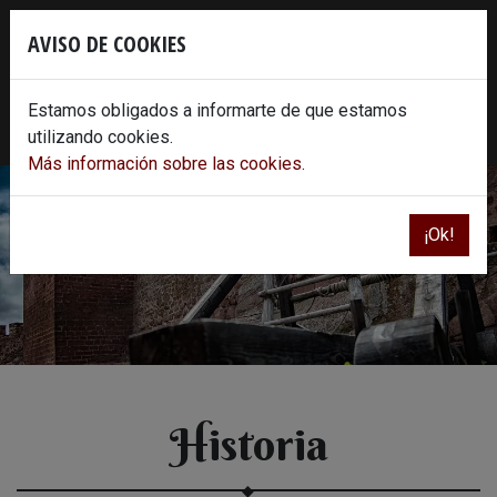
Skip
×
to
AVISO DE COOKIES
content
620 86 30 78
info@castillodeperacense.es
Estamos obligados a informarte de que estamos
Instagram
Facebook
Twitter
Youtube
utilizando cookies.
Más información sobre las cookies.
¡Ok!
Historia