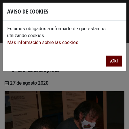
Skip
×
to
AVISO DE COOKIES
content
620 86 30 78
info@castillodeperacense.es
Estamos obligados a informarte de que estamos
Instagram
Facebook
Twitter
Youtube
utilizando cookies.
Más información sobre las cookies.
Presentación del comic
¡Ok!
«Peracense»
27 de agosto 2020