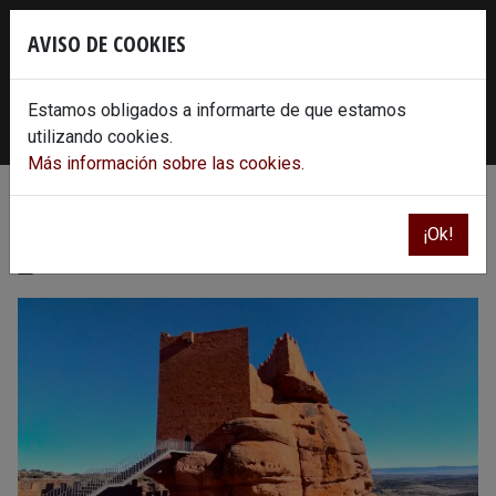
Skip
×
to
AVISO DE COOKIES
content
620 86 30 78
info@castillodeperacense.es
Estamos obligados a informarte de que estamos
Instagram
Facebook
Twitter
Youtube
utilizando cookies.
Más información sobre las cookies.
Horario de febrero
¡Ok!
23 de febrero 2023