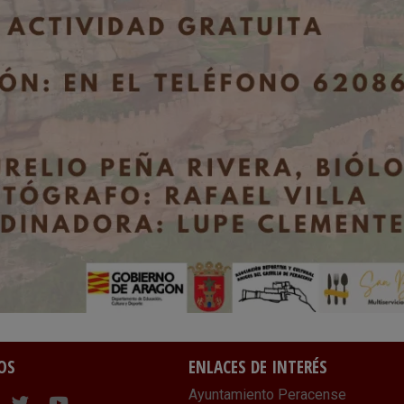
OS
ENLACES DE INTERÉS
Ayuntamiento Peracense
ram
cebook
Twitter
Youtube