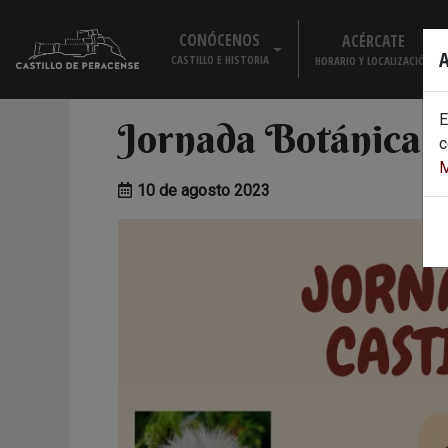
Skip
to
CONÓCENOS
ACÉRCATE
A
content
CASTILLO E HISTORIA
HORARIO Y LOCALIZACIÓN
EL CASTILLO
E
Jornada Botánica
HISTORIA
c
M
VISITA VIRTUAL
10 de agosto 2023