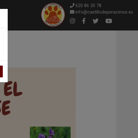
620 86 30 78
info@castillodeperacense.es
×
Instagram
Facebook
Twitter
Youtube