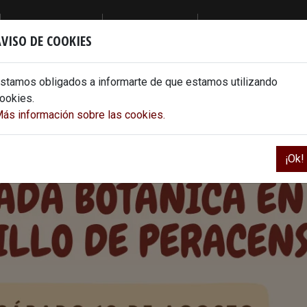
INFÓRMATE
DESCUBRE
DISFRUTA
VISO DE COOKIES
NOTICIAS Y PRENSA
ENTORNO DE INTERÉS
ACTIVIDADES Y EVENTOS
NOTICIAS
PERACENSE PUEBLO
stamos obligados a informarte de que estamos utilizando
MEDIOS DE
RUTAS CERCANAS
ookies.
COMUNICACIÓN
ás información sobre las cookies.
LA COMARCA
¡Ok!