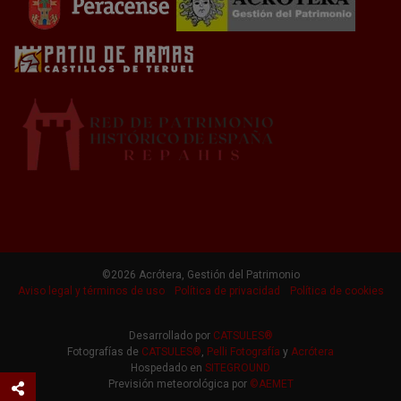
©2026 Acrótera, Gestión del Patrimonio
Aviso legal y términos de uso
Política de privacidad
Política de cookies
Desarrollado por
CATSULES®
Fotografías de
CATSULES®
,
Pelli Fotografía
y
Acrótera
Hospedado en
SITEGROUND
Previsión meteorológica por
©AEMET