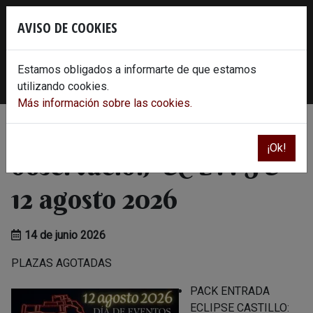
Skip
×
to
AVISO DE COOKIES
content
620 86 30 78
info@castillodeperacense.es
Estamos obligados a informarte de que estamos
Instagram
Facebook
Twitter
Youtube
utilizando cookies.
Más información sobre las cookies.
RESERVA plaza de
¡Ok!
observación ECLIPSE
12 agosto 2026
14 de junio 2026
PLAZAS AGOTADAS
PACK ENTRADA
ECLIPSE CASTILLO: