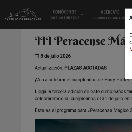
Skip
to
CONÓCENOS
ACÉRCATE
A
content
CASTILLO E HISTORIA
HORARIO Y LOCALIZACIÓN
EL CASTILLO
E
III Peracense Mág
HISTORIA
c
M
VISITA VIRTUAL
8 de julio 2026
Actualización:
PLAZAS AGOTADAS
¡Ven a celebrar el cumpleaños de Harry Potter
Llega la tercera edición de este cumpleaños t
celebraremos su cumpleaños el 31 de julio en nu
Este es el programa para «Peracense Mágico 