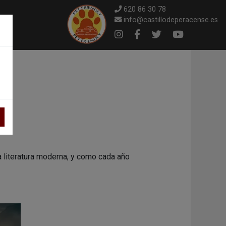
620 86 30 78
info@castillodeperacense.es
×
Instagram
Facebook
Twitter
Youtube
 literatura moderna, y como cada año