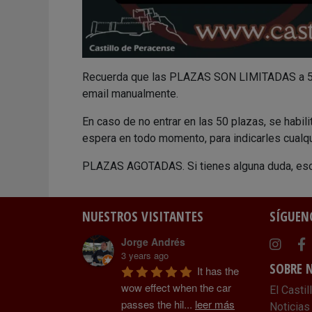
Recuerda que las PLAZAS SON LIMITADAS a 50 a
email manualmente.
En caso de no entrar en las 50 plazas, se habil
espera en todo momento, para indicarles cualqu
PLAZAS AGOTADAS. Si tienes alguna duda, esc
NUESTROS VISITANTES
SÍGUEN
Jorge Andrés
Instag
Fa
3 years ago
SOBRE 
It has the 
wow effect when the car 
El Castil
passes the hil
...
leer más
Noticias