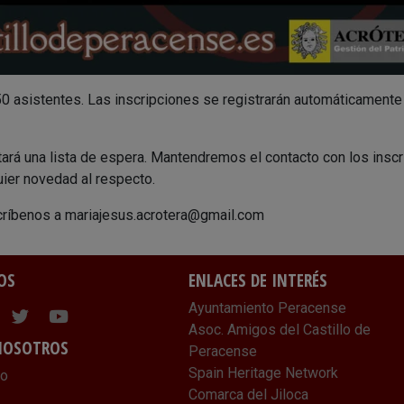
sistentes. Las inscripciones se registrarán automáticamente p
itará una lista de espera. Mantendremos el contacto con los inscr
ier novedad al respecto.
ríbenos a mariajesus.acrotera@gmail.com
OS
ENLACES DE INTERÉS
Ayuntamiento Peracense
ram
cebook
Twitter
Youtube
Asoc. Amigos del Castillo de
NOSOTROS
Peracense
Spain Heritage Network
lo
Comarca del Jiloca