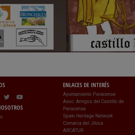
OS
ENLACES DE INTERÉS
Ayuntamiento Peracense
ram
cebook
Twitter
Youtube
Asoc. Amigos del Castillo de
NOSOTROS
Peracense
Spain Heritage Network
lo
Comarca del Jiloca
ARCATUR