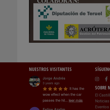
NUESTROS VISITANTES
SÍGUEN
Jorge Andrés
Instag
Fa
3 years ago
SOBRE 
It has the 
wow effect when the car 
El Castil
passes the hil
...
leer más
Noticias
Eventos
Felipe Azalim