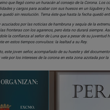
 Reino que llegó como un huracán al consejo de la Corona. Los co
ilidades y cargos para acabar con sus huesos en un lúgubre y 
 se quedó sin resolución. Tema éste que hasta la fecha quedó en
y acuciados por las noticias de hambruna y sequía de la extrem
las fronteras con los agarenos, pero ésta no durará siempre. As
ándole la confianza al señor de Luna que a pesar de su juventud 
nte en estos tiempos convulsos: la lealtad a su Rey.
to, este joven señor, acompañado de su hueste y del documento r
y vele por los intereses de la corona en esta zona azotada por la