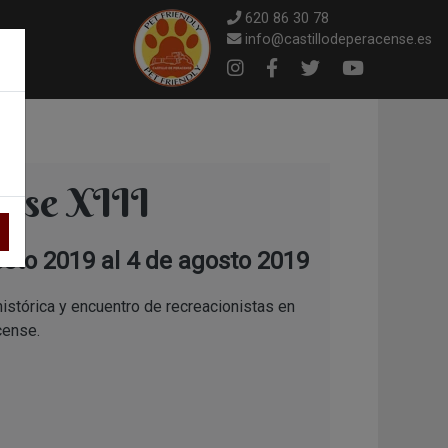
620 86 30 78
info@castillodeperacense.es
×
Instagram
Facebook
Twitter
Youtube
nse XIII
sto 2019 al 4 de agosto 2019
histórica y encuentro de recreacionistas en
cense.