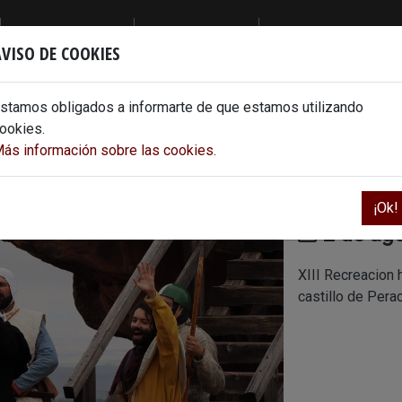
INFÓRMATE
DESCUBRE
DISFRUTA
VISO DE COOKIES
NOTICIAS Y PRENSA
ENTORNO DE INTERÉS
ACTIVIDADES Y EVENTOS
NOTICIAS
PERACENSE PUEBLO
stamos obligados a informarte de que estamos utilizando
MEDIOS DE
RUTAS CERCANAS
ookies.
COMUNICACIÓN
ás información sobre las cookies.
LA COMARCA
Perace
¡Ok!
2 de ago
XIII Recreacion 
castillo de Pera